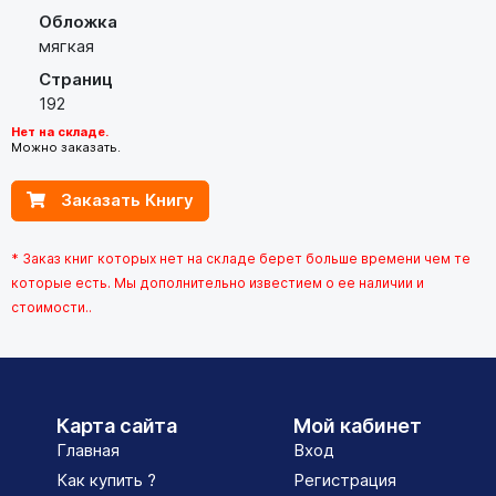
Обложка
мягкая
Страниц
192
Нет на складе.
Можно заказать.
Заказать Книгу
* Заказ книг которых нет на складе берет больше времени чем те
которые есть. Мы дополнительно известием о ее наличии и
стоимости..
Карта сайта
Мой кабинет
Главная
Вход
Как купить ?
Регистрация