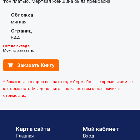
тон платью. Мертвая женщина была прекрасна
Обложка
мягкая
Страниц
544
Нет на складе.
Можно заказать.
Заказать Книгу
* Заказ книг которых нет на складе берет больше времени чем те
которые есть. Мы дополнительно известием о ее наличии и
стоимости..
Карта сайта
Мой кабинет
Главная
Вход