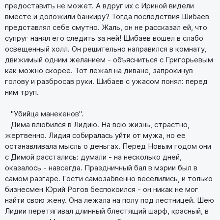
предоставить не может. А вдруг их с Ириной видели
вместе и доложили банкиру? Тогда последствия Шибаев
представлял себе смутно. Жаль, он не рассказал ей, что
супруг нанял его следить за ней! Шибаев вошел в слабо
освещенный холл. Он решительно направился в комнату,
движимый одним желанием - объясниться с Григорьевым
как можно скорее. Тот лежал на диване, запрокинув
голову и разбросав руки. Шибаев с ужасом понял: перед
ним труп.
"Убийца манекенов".
Дима влюбился в Лидию. На всю жизнь, страстно,
жертвенно. Лидия собиралась уйти от мужа, но ее
останавливала мысль о деньгах. Перед Новым годом они
с Димой расстались: думали - на несколько дней,
оказалось - навсегда. Праздничный бал в мэрии был в
самом разгаре. Гости самозабвенно веселились, и только
бизнесмен Юрий Рогов беспокоился - он никак не мог
найти свою жену. Она лежала на полу под лестницей. Шею
Лидии перетягивал длинный блестящий шарф, красный, в