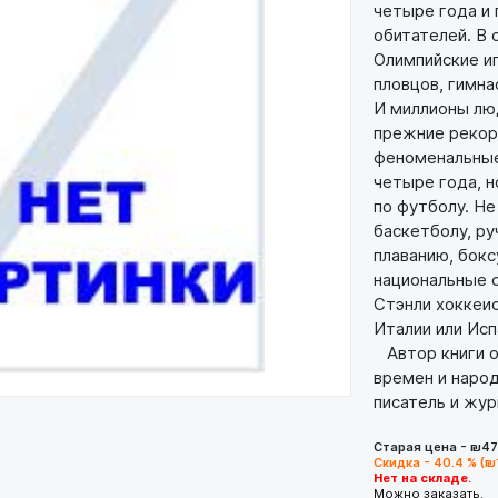
четыре года и 
обитателей. В 
Олимпийские иг
пловцов, гимна
И миллионы лю
прежние рекорд
феноменальные
четыре года, н
по футболу. Не
баскетболу, ру
плаванию, бок
национальные 
Стэнли хоккеи
Италии или Исп
Автор книги о
времен и народ
писатель и жур
Старая цена - ₪47
Скидка - 40.4 % (₪
Нет на складе.
Можно заказать.