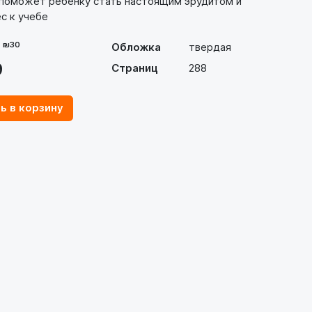
, поможет ребенку стать настоящим эрудитом и
с к учебе
- ₪30
Обложка
твердая
9
Страниц
288
ь в корзину