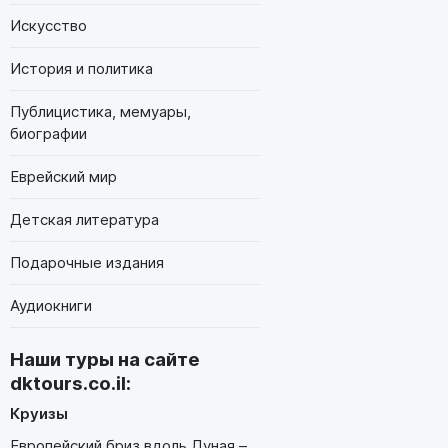
Искусство
История и политика
Публицистика, мемуары,
биографии
Еврейский мир
Детская литература
Подарочные издания
Аудиокниги
Наши туры на сайте
dktours.co.il
:
Круизы
Европейский бриз вдоль Дуная –