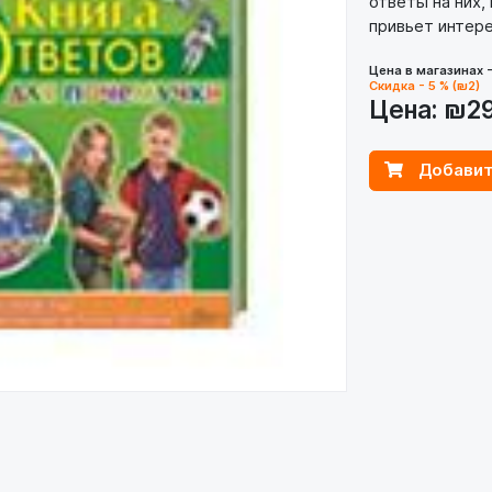
ответы на них
привьет интере
Цена в магазинах 
Скидка - 5 % (₪2)
Цена:
₪2
Добавит