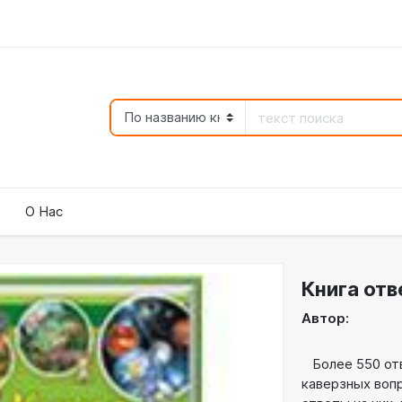
О Нас
Книга отв
Автор:
Более 550 отв
каверзных вопр