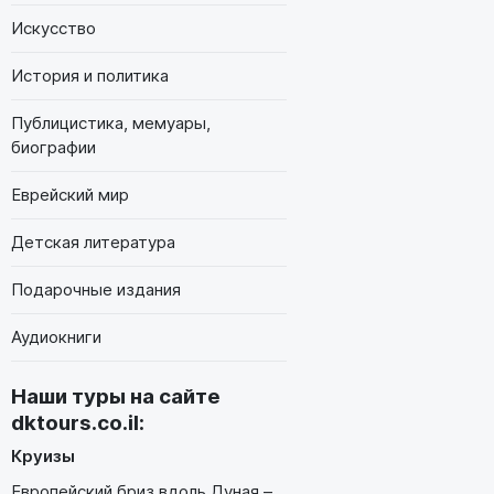
Искусство
История и политика
Публицистика, мемуары,
биографии
Еврейский мир
Детская литература
Подарочные издания
Аудиокниги
Наши туры на сайте
dktours.co.il
:
Круизы
Европейский бриз вдоль Дуная –