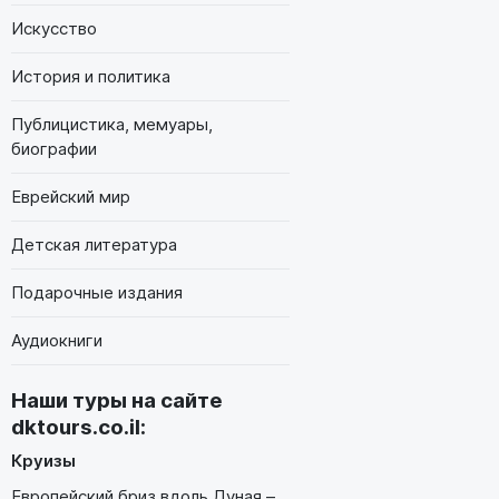
Искусство
История и политика
Публицистика, мемуары,
биографии
Еврейский мир
Детская литература
Подарочные издания
Аудиокниги
Наши туры на сайте
dktours.co.il
:
Круизы
Европейский бриз вдоль Дуная –