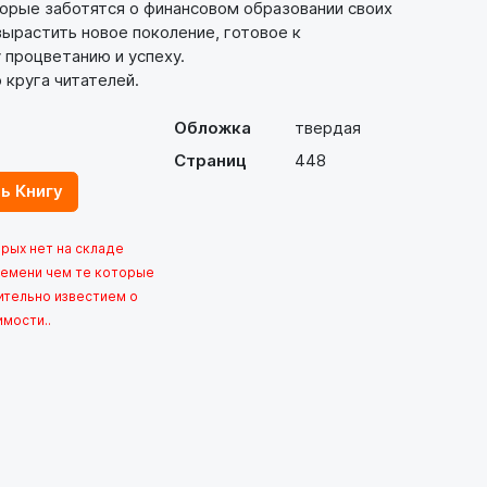
торые заботятся о финансовом образовании своих
вырастить новое поколение, готовое к
 процветанию и успеху.
круга читателей.
Обложка
твердая
Страниц
448
ь Книгу
орых нет на складе
емени чем те которые
ительно известием о
имости..