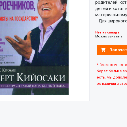
родителей, ко
детей и хотят 
материальному
Для широкого 
Нет на складе.
Можно заказать.
Заказат
* Заказ книг кот
берет больше вр
есть. Мы дополн
ее наличии и сто