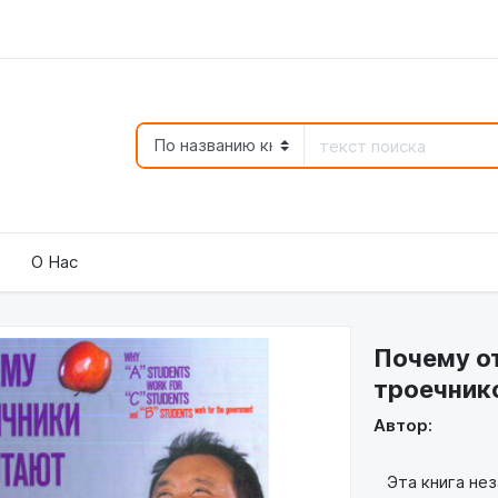
О Нас
Почему о
троечнико
Автор:
Эта книга нез