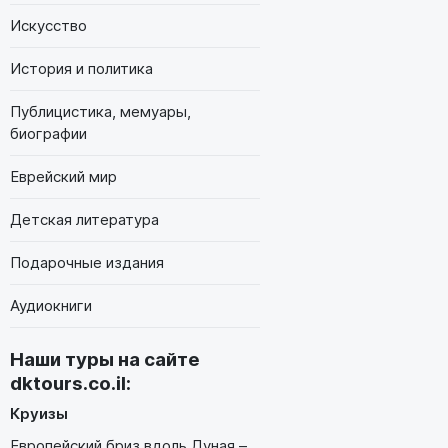
Искусство
История и политика
Публицистика, мемуары,
биографии
Еврейский мир
Детская литература
Подарочные издания
Аудиокниги
Наши туры на сайте
dktours.co.il
:
Круизы
Европейский бриз вдоль Дуная –