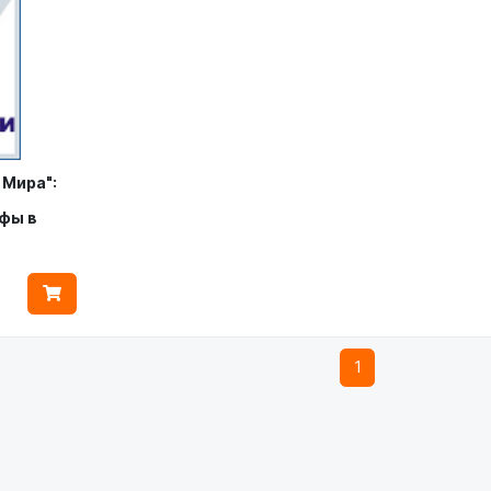
 Мира":
фы в
1