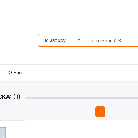
О Нас
А: (1)
1