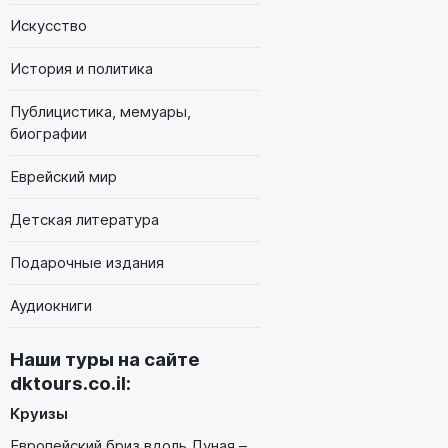
Искусство
История и политика
Публицистика, мемуары,
биографии
Еврейский мир
Детская литература
Подарочные издания
Аудиокниги
Наши туры на сайте
dktours.co.il
:
Круизы
Европейский бриз вдоль Дуная –