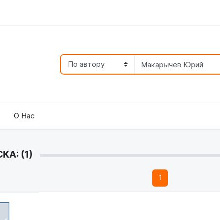
О Нас
А: (1)
1