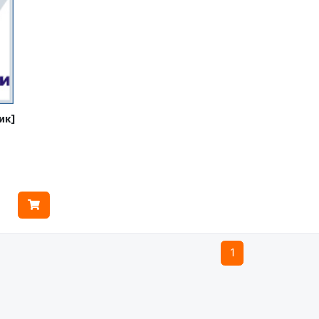
ик]
1