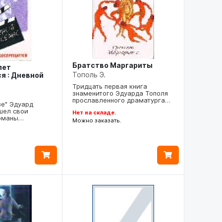
Братство Маргариты
лет
Тополь Э.
я : Дневной
Тридцать первая книга
знаменитого Эдуарда Тополя
прославленного драматурга…
зе" Эдуард
шел свои
Нет на складе.
оманы…
Можно заказать.