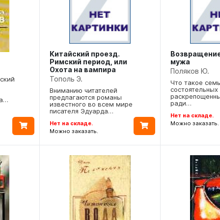
Китайский проезд.
Возвращение
Римский период, или
мужа
Охота на вампира
Поляков Ю.
Тополь Э.
ский
Что такое семь
состоятельных
Вниманию читателей
раскрепощенн
предлагаются романы
ка…
ради…
известного во всем мире
писателя Эдуарда…
Нет на складе.
Нет на складе.
Можно заказать.
Можно заказать.