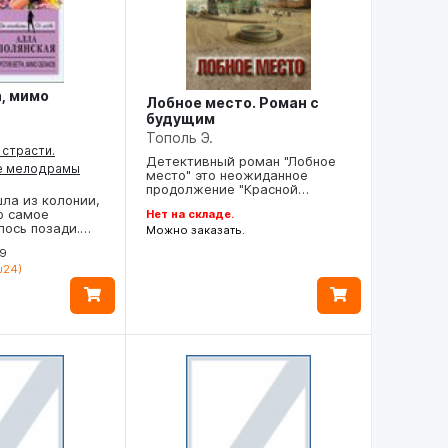
, мимо
Лобное место. Роман с
будущим
Тополь Э.
 страсти.
Детективный роман "Лобное
е мелодрамы
место" это неожиданное
продолжение "Красной…
ла из колонии,
о самое
Нет на складе.
лось позади.…
Можно заказать.
59
₪24)