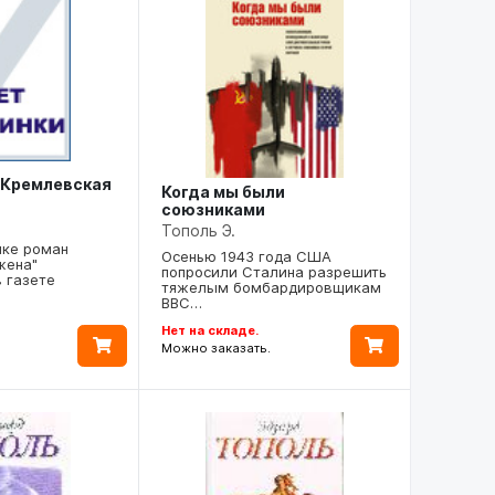
 Кремлевская
Когда мы были
союзниками
Тополь Э.
ыке роман
Осенью 1943 года США
жена"
попросили Сталина разрешить
 газете
тяжелым бомбардировщикам
ВВС…
Нет на складе.
Можно заказать.