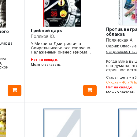
Против ветра
Грибной царь
кого
облаков
Поляков Ю.
Полянская А.
дуарда
У Михаила Дмитриевича
Серия: Опасные
Свирельникова все схвачено.
остросюжетны
Налаженный бизнес (фирма…
ким
Нет на складе.
Когда Вика выш
,
Можно заказать.
она думала, чт
ской
страшное оста
Старая цена - ₪
Скидка - 40.7 % (
Нет на складе.
Можно заказать.