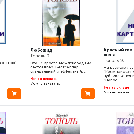
Красный газ.
Любожид
жена
Тополь Э.
Тополь Э.
аю стою"
Это не просто международный
бестселлер. Бестселлер
На русском яз
скандальный и эффектный.…
"Кремлевская 
публиковался в
Нет на складе.
"Новое…
Можно заказать.
Нет на складе.
Можно заказать.