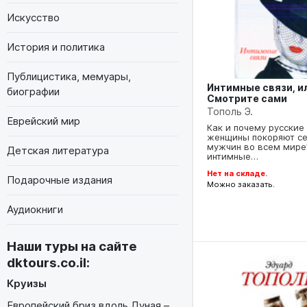
Искусство
История и политика
Публицистика, мемуары,
Интимные связи, и
биографии
Смотрите сами
Тополь Э.
Еврейский мир
Как и почему русские
женщины покоряют с
мужчин во всем мире
Детская литература
интимные…
Нет на складе.
Подарочные издания
Можно заказать.
Аудиокниги
Наши туры на сайте
dktours.co.il
:
Круизы
Европейский бриз вдоль Дуная –