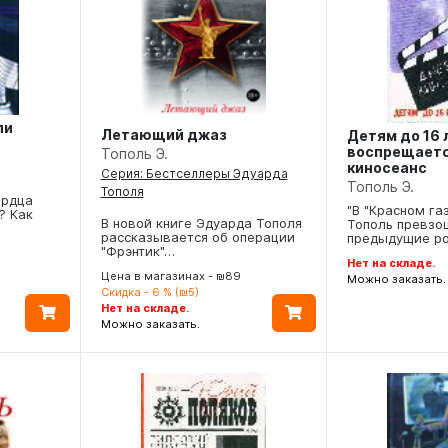
ли
Летающий джаз
Детям до 16 
воспрещаетс
Тополь Э.
киносеанс
Серия: Бестселлеры Эдуарда
Тополь Э.
Тополя
ердца
"В "Красном га
? Как
В новой книге Эдуарда Тополя
Тополь превзо
рассказывается об операции
предыдущие р
"Фрэнтик"…
Нет на складе.
Цена в магазинах - ₪89
Можно заказать.
Скидка - 6 % (₪5)
Нет на складе.
Можно заказать.