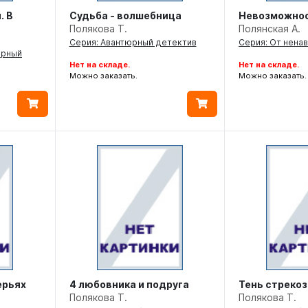
. В
Судьба - волшебница
Невозможнос
Полякова Т.
Полянская А.
Серия: Авантюрный детектив
Серия: От нена
юрный
Нет на складе.
Нет на складе.
Можно заказать.
Можно заказать.
ерьях
4 любовника и подруга
Тень стреко
Полякова Т.
Полякова Т.