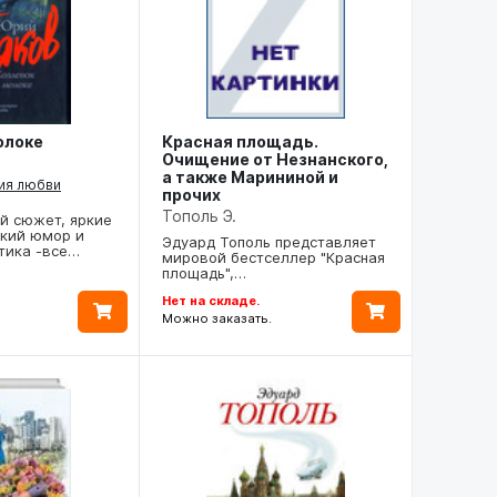
олоке
Красная площадь.
Очищение от Незнанского,
а также Марининой и
ия любви
прочих
Тополь Э.
 сюжет, яркие
нкий юмор и
Эдуард Тополь представляет
тика -все…
мировой бестселлер "Красная
площадь",…
Нет на складе.
Можно заказать.