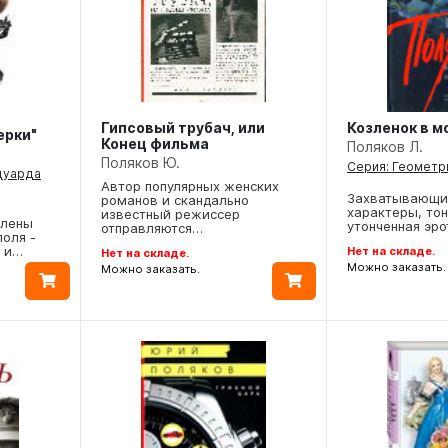
Гипсовый трубач, или
Козленок в м
ерки"
Конец фильма
Поляков Л.
Поляков Ю.
Серия: Геометр
дуарда
Автор популярных женских
Захватывающий
романов и скандально
характеры, то
известный режиссер
влены
утонченная эро
отправляются…
оля -
я и…
Нет на складе.
Нет на складе.
Можно заказать.
Можно заказать.