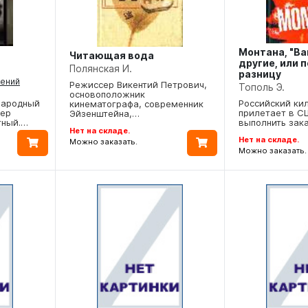
Монтана, "Ва
Читающая вода
другие, или 
Полянская И.
разницу
нений
Режиссер Викентий Петрович,
Тополь Э.
основоположник
Российский ки
народный
кинематографа, современник
прилетает в С
лер
Эйзенштейна,…
выполнить зак
тный.…
Нет на складе.
Нет на складе.
Можно заказать.
Можно заказать.